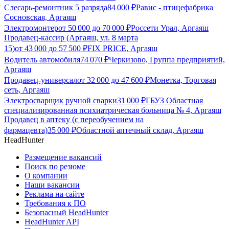
Слесарь-ремонтник 5 разряда
84 000
₽
Равис - птицефабрика
Сосновская, Аргаяш
Электромонтер
от
50 000
до
70 000
₽
Россети Урал, Аргаяш
Продавец-кассир (Аргаяш, ул. 8 марта
15)
от
43 000
до
57 500
₽
FIX PRICE, Аргаяш
Водитель автомобиля
74 070
₽
Черкизово, Группа предприятий,
Аргаяш
Продавец-универсал
от
32 000
до
47 600
₽
Монетка, Торговая
сеть, Аргаяш
Электросварщик ручной сварки
31 000
₽
ГБУЗ Областная
специализированная психиатрическая больница № 4, Аргаяш
Продавец в аптеку (с переобучением на
фармацевта)
35 000
₽
Областной аптечный склад, Аргаяш
HeadHunter
Размещение вакансий
Поиск по резюме
О компании
Наши вакансии
Реклама на сайте
Требования к ПО
Безопасный HeadHunter
HeadHunter API