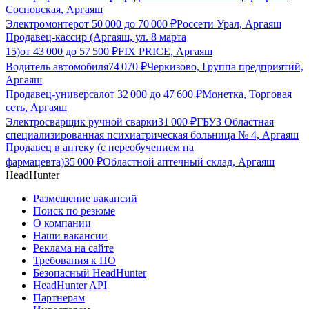
Сосновская, Аргаяш
Электромонтер
от
50 000
до
70 000
₽
Россети Урал, Аргаяш
Продавец-кассир (Аргаяш, ул. 8 марта
15)
от
43 000
до
57 500
₽
FIX PRICE, Аргаяш
Водитель автомобиля
74 070
₽
Черкизово, Группа предприятий,
Аргаяш
Продавец-универсал
от
32 000
до
47 600
₽
Монетка, Торговая
сеть, Аргаяш
Электросварщик ручной сварки
31 000
₽
ГБУЗ Областная
специализированная психиатрическая больница № 4, Аргаяш
Продавец в аптеку (с переобучением на
фармацевта)
35 000
₽
Областной аптечный склад, Аргаяш
HeadHunter
Размещение вакансий
Поиск по резюме
О компании
Наши вакансии
Реклама на сайте
Требования к ПО
Безопасный HeadHunter
HeadHunter API
Партнерам