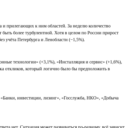
а и прилегающих к ним областей. За неделю количество
ет быть более турбулентной. Хотя в целом по России прирост
ез учёта Петербурга и Ленобласти (−1,5%).
ные технологии» (+3,1%), «Инсталляция и сервис» (+1,6%),
ока откликов, который логично было бы предположить в
, «Банки, инвестиции, лизинг», «Госслужба, НКО», «Добыча
вета нет. Ситуация может развиваться по-разному, всё зависит