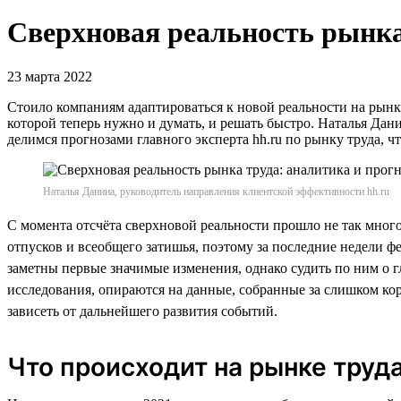
Сверхновая реальность рынка
23 марта 2022
Стоило компаниям адаптироваться к новой реальности на рынке
которой теперь нужно и думать, и решать быстро. Наталья Дан
делимся прогнозами главного эксперта hh.ru по рынку труда, ч
Наталья Данина, руководитель направления клиентской эффективности hh.ru
С момента отсчёта сверхновой реальности прошло не так мног
отпусков и всеобщего затишья, поэтому за последние недели ф
заметны первые значимые изменения, однако судить по ним о 
исследования, опираются на данные, собранные за слишком кор
зависеть от дальнейшего развития событий.
Что происходит на рынке труд