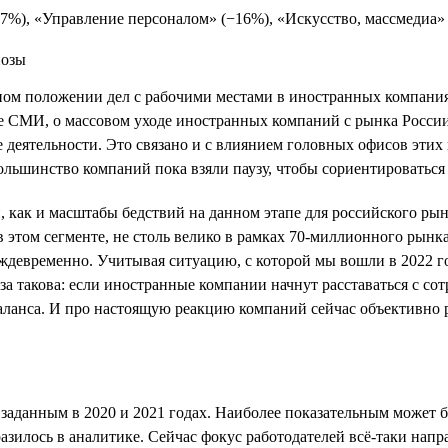
17%), «Управление персоналом» (−16%), «Искусство, массмедиа» 
ьном положении дел с рабочими местами в иностранных компан
ые СМИ, о массовом уходе иностранных компаний с рынка Росси
ке деятельности. Это связано и с влиянием головных офисов эти
льшинство компаний пока взяли паузу, чтобы сориентироваться 
, как и масштабы бедствий на данном этапе для российского рын
в этом сегменте, не столь велико в рамках 70-миллионного рынк
еждевременно. Учитывая ситуацию, с которой мы вошли в 2022 г
а такова: если иностранные компании начнут расставаться с сот
ланса. И про настоящую реакцию компаний сейчас объективно р
 заданным в 2020 и 2021 годах. Наиболее показательным может 
разилось в аналитике. Сейчас фокус работодателей всё-таки нап