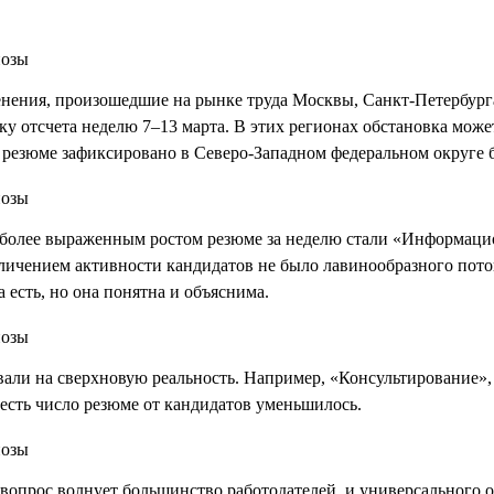
менения, произошедшие на рынке труда Москвы, Санкт-Петербург
очку отсчета неделю 7–13 марта. В этих регионах обстановка мож
 резюме зафиксировано в Северо-Западном федеральном округе б
олее выраженным ростом резюме за неделю стали «Информацион
величением активности кандидатов не было лавинообразного пот
есть, но она понятна и объяснима.
овали на сверхновую реальность. Например, «Консультирование»
 есть число резюме от кандидатов уменьшилось.
вопрос волнует большинство работодателей, и универсального от