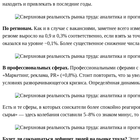
находить и привлекать в последние годы.
По регионам.
Как и в случае с вакансиями, заметнее всего из
резюме выросло на 0,9 и 0,3% соответственно, если взять за т
оказался на уровне −0,1%. Более существенное снижение числа
В профессиональных сферах.
Профессиональными сферами с б
«Маркетинг, реклама, PR» (+0,8%). Стоит повторить, что за у
условиях разворачивающегося кризиса. Определённая динамика 
Есть и те сферы, в которых соискатели более спокойно реагир
сырья» — здесь колебания составили 5–8% со знаком минус, то
Будет ли сокращаться дефицит людей на рынке труда?
Этот 