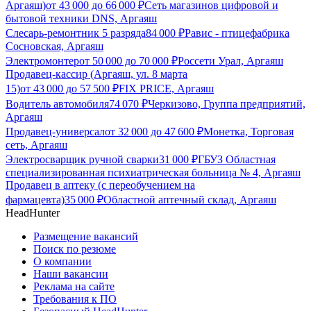
Аргаяш)
от
43 000
до
66 000
₽
Сеть магазинов цифровой и
бытовой техники DNS, Аргаяш
Слесарь-ремонтник 5 разряда
84 000
₽
Равис - птицефабрика
Сосновская, Аргаяш
Электромонтер
от
50 000
до
70 000
₽
Россети Урал, Аргаяш
Продавец-кассир (Аргаяш, ул. 8 марта
15)
от
43 000
до
57 500
₽
FIX PRICE, Аргаяш
Водитель автомобиля
74 070
₽
Черкизово, Группа предприятий,
Аргаяш
Продавец-универсал
от
32 000
до
47 600
₽
Монетка, Торговая
сеть, Аргаяш
Электросварщик ручной сварки
31 000
₽
ГБУЗ Областная
специализированная психиатрическая больница № 4, Аргаяш
Продавец в аптеку (с переобучением на
фармацевта)
35 000
₽
Областной аптечный склад, Аргаяш
HeadHunter
Размещение вакансий
Поиск по резюме
О компании
Наши вакансии
Реклама на сайте
Требования к ПО