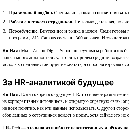
Правильный подбор.
Специалист должен соответствовать к
Работа с оттоком сотрудников.
Не только денежная, но сис
Переобучение.
Внутреннее и рынка в целом. Люди готовы п
программу Alfa Campus составил 300 человек. И это не тол
Ян Нам:
Мы в Action Digital School переучиваем работников б
нашей многомиллионной аудитории, причём средний возраст сту
молодых специалистов будет не хватать, а спрос на взрослых с
За HR-аналитикой будущее
Ян Нам:
Если говорить о будущем HR, то сильное развитие по
из корпоративных источников, и открытую обратную связь: оп
не всем понятно, как эти данные использовать. С другой стор
сбор данных о сотрудниках войдёт в норму, хотя сейчас это не
HR-Tech — это одно из наиболее перспективных и лёгких на