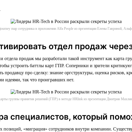
.
 journey map сотрудника в приложении Alfa People из презентации Елены Гавриной, Альф
отивировать отдел продаж через
и отдела продаж мы разработали такой инструмент как карта г
чтобы устроить баттлы карт ГПР. Соперники и зрители критикую
 продавцу про сделку: знание оргструктуры, оценка рисков, кре
и идеями, так что проигравших нет.
арты группы принятия решений (ГПР) в методе HRlink из презентации Дмитрия Махлин
ра специалистов, который помо
позиций, «миграция» сотрудников внутри компании. Существуе