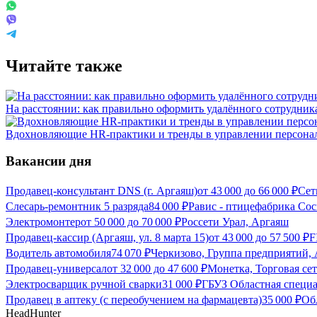
Читайте также
На расстоянии: как правильно оформить удалённого сотрудник
Вдохновляющие HR-практики и тренды в управлении персона
Вакансии дня
Продавец-консультант DNS (г. Аргаяш)
от
43 000
до
66 000
₽
Сет
Слесарь-ремонтник 5 разряда
84 000
₽
Равис - птицефабрика Со
Электромонтер
от
50 000
до
70 000
₽
Россети Урал, Аргаяш
Продавец-кассир (Аргаяш, ул. 8 марта 15)
от
43 000
до
57 500
₽
F
Водитель автомобиля
74 070
₽
Черкизово, Группа предприятий,
Продавец-универсал
от
32 000
до
47 600
₽
Монетка, Торговая се
Электросварщик ручной сварки
31 000
₽
ГБУЗ Областная специа
Продавец в аптеку (с переобучением на фармацевта)
35 000
₽
Об
HeadHunter