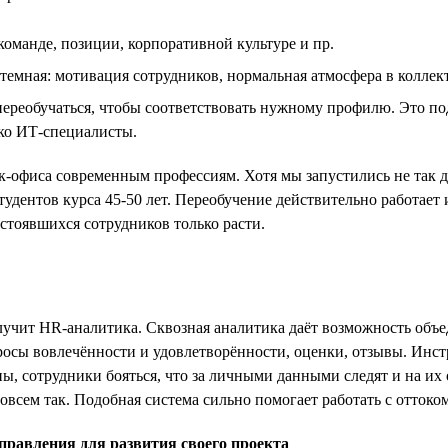
оманде, позиции, корпоративной культуре и пр.
темная: мотивация сотрудников, нормальная атмосфера в коллект
ереобучаться, чтобы соответствовать нужному профилю. Это п
ько ИТ-специалисты.
эк-офиса современным профессиям. Хотя мы запустились не так 
дентов курса 45-50 лет. Переобучение действительно работает 
остоявшихся сотрудников только расти.
лучит HR-аналитика. Сквозная аналитика даёт возможность объ
росы вовлечённости и удовлетворённости, оценки, отзывы. Инст
оны, сотрудники бояться, что за личными данными следят и на и
 совсем так. Подобная система сильно помогает работать с отто
правления для развития своего проекта