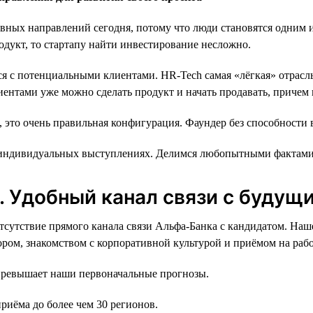
вных направлений сегодня, потому что люди становятся одним и
одукт, то стартапу найти инвестирование несложно.
ся с потенциальными клиентами. HR-Tech самая «лёгкая» отрасль
ентами уже можно сделать продукт и начать продавать, причем 
t, это очень правильная конфигурация. Фаундер без способности
индивидуальных выступлениях. Делимся любопытными фактами 
. Удобный канал связи с будущ
тсутствие прямого канала связи Альфа-Банка с кандидатом. На
ором, знакомством с корпоративной культурой и приёмом на рабо
превышает наши первоначальные прогнозы.
иёма до более чем 30 регионов.