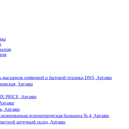
а
лом
ь магазинов цифровой и бытовой техники DNS, Аргаяш
сновская, Аргаяш
IX PRICE, Аргаяш
 Аргаяш
ть, Аргаяш
лизированная психиатрическая больница № 4, Аргаяш
ластной аптечный склад, Аргаяш