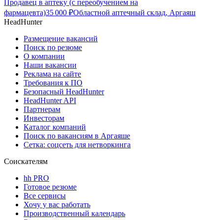
Продавец в аптеку (с переобучением на
фармацевта)
35 000
₽
Областной аптечный склад, Аргаяш
HeadHunter
Размещение вакансий
Поиск по резюме
О компании
Наши вакансии
Реклама на сайте
Требования к ПО
Безопасный HeadHunter
HeadHunter API
Партнерам
Инвесторам
Каталог компаний
Поиск по вакансиям в Аргаяше
Сетка: соцсеть для нетворкинга
Соискателям
hh PRO
Готовое резюме
Все сервисы
Хочу у вас работать
Производственный календарь