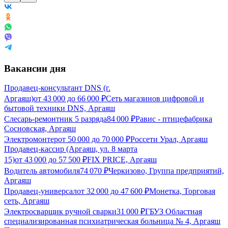
Вакансии дня
Продавец-консультант DNS (г.
Аргаяш)
от
43 000
до
66 000
₽
Сеть магазинов цифровой и
бытовой техники DNS, Аргаяш
Слесарь-ремонтник 5 разряда
84 000
₽
Равис - птицефабрика
Сосновская, Аргаяш
Электромонтер
от
50 000
до
70 000
₽
Россети Урал, Аргаяш
Продавец-кассир (Аргаяш, ул. 8 марта
15)
от
43 000
до
57 500
₽
FIX PRICE, Аргаяш
Водитель автомобиля
74 070
₽
Черкизово, Группа предприятий,
Аргаяш
Продавец-универсал
от
32 000
до
47 600
₽
Монетка, Торговая
сеть, Аргаяш
Электросварщик ручной сварки
31 000
₽
ГБУЗ Областная
специализированная психиатрическая больница № 4, Аргаяш