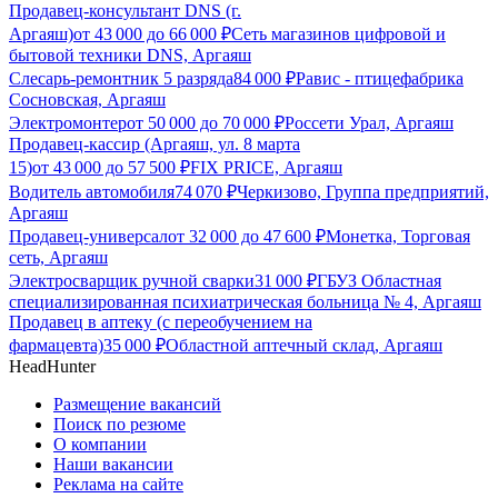
Продавец-консультант DNS (г.
Аргаяш)
от
43 000
до
66 000
₽
Сеть магазинов цифровой и
бытовой техники DNS, Аргаяш
Слесарь-ремонтник 5 разряда
84 000
₽
Равис - птицефабрика
Сосновская, Аргаяш
Электромонтер
от
50 000
до
70 000
₽
Россети Урал, Аргаяш
Продавец-кассир (Аргаяш, ул. 8 марта
15)
от
43 000
до
57 500
₽
FIX PRICE, Аргаяш
Водитель автомобиля
74 070
₽
Черкизово, Группа предприятий,
Аргаяш
Продавец-универсал
от
32 000
до
47 600
₽
Монетка, Торговая
сеть, Аргаяш
Электросварщик ручной сварки
31 000
₽
ГБУЗ Областная
специализированная психиатрическая больница № 4, Аргаяш
Продавец в аптеку (с переобучением на
фармацевта)
35 000
₽
Областной аптечный склад, Аргаяш
HeadHunter
Размещение вакансий
Поиск по резюме
О компании
Наши вакансии
Реклама на сайте