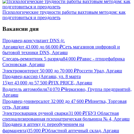
Психологические трудности работы вахтовым методом: как
подготовиться и преодолеть
Вакансии дня
Продавец-консультант DNS (г.
Аргаяш)
от
43 000
до
66 000
₽
Сеть магазинов цифровой и
бытовой техники DNS, Аргаяш
Слесарь-ремонтник 5 разряда
84 000
₽
Равис - птицефабрика
Сосновская, Аргаяш
Электромонтер
от
50 000
до
70 000
₽
Россети Урал, Аргаяш
Продавец-кассир (Аргаяш, ул. 8 марта
15)
от
43 000
до
57 500
₽
FIX PRICE, Аргаяш
Водитель автомобиля
74 070
₽
Черкизово, Группа предприятий,
Аргаяш
Продавец-универсал
от
32 000
до
47 600
₽
Монетка, Торговая
сеть, Аргаяш
Электросварщик ручной сварки
31 000
₽
ГБУЗ Областная
специализированная психиатрическая больница № 4, Аргаяш
Продавец в аптеку (с переобучением на
фармацевта)
35 000
₽
Областной аптечный склад, Аргаяш