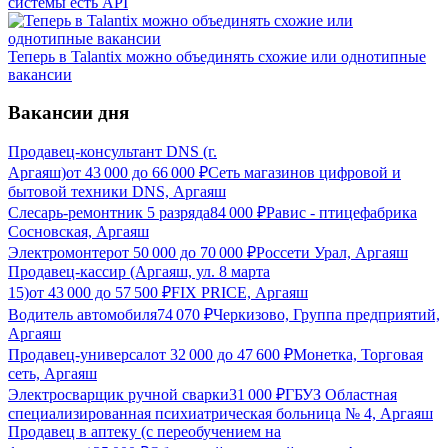
системы есть API
Теперь в Talantix можно объединять схожие или однотипные
вакансии
Вакансии дня
Продавец-консультант DNS (г.
Аргаяш)
от
43 000
до
66 000
₽
Сеть магазинов цифровой и
бытовой техники DNS, Аргаяш
Слесарь-ремонтник 5 разряда
84 000
₽
Равис - птицефабрика
Сосновская, Аргаяш
Электромонтер
от
50 000
до
70 000
₽
Россети Урал, Аргаяш
Продавец-кассир (Аргаяш, ул. 8 марта
15)
от
43 000
до
57 500
₽
FIX PRICE, Аргаяш
Водитель автомобиля
74 070
₽
Черкизово, Группа предприятий,
Аргаяш
Продавец-универсал
от
32 000
до
47 600
₽
Монетка, Торговая
сеть, Аргаяш
Электросварщик ручной сварки
31 000
₽
ГБУЗ Областная
специализированная психиатрическая больница № 4, Аргаяш
Продавец в аптеку (с переобучением на