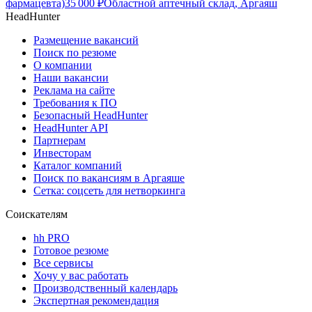
фармацевта)
35 000
₽
Областной аптечный склад, Аргаяш
HeadHunter
Размещение вакансий
Поиск по резюме
О компании
Наши вакансии
Реклама на сайте
Требования к ПО
Безопасный HeadHunter
HeadHunter API
Партнерам
Инвесторам
Каталог компаний
Поиск по вакансиям в Аргаяше
Сетка: соцсеть для нетворкинга
Соискателям
hh PRO
Готовое резюме
Все сервисы
Хочу у вас работать
Производственный календарь
Экспертная рекомендация