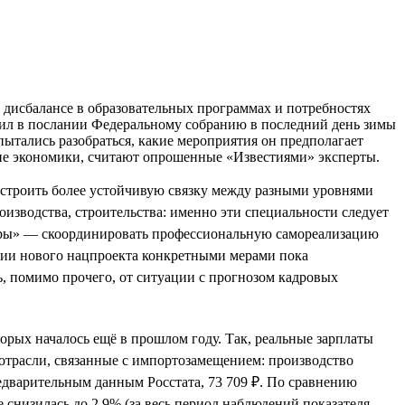
 дисбалансе в образовательных программах и потребностях
сил в послании Федеральному собранию в последний день зимы
ытались разобраться, какие мероприятия он предполагает
тие экономики, считают опрошенные «Известиями» эксперты.
ыстроить более устойчивую связку между разными уровнями
изводства, строительства: именно эти специальности следует
адры» — скоординировать профессиональную самореализацию
нии нового нацпроекта конкретными мерами пока
ь, помимо прочего, от ситуации с прогнозом кадровых
орых началось ещё в прошлом году. Так, реальные зарплаты
 отрасли, связанные с импортозамещением: производство
едварительным данным Росстата, 73 709 ₽. По сравнению
е снизилась до 2,9% (за весь период наблюдений показателя