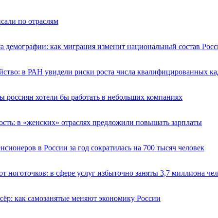
сали по отраслям
а демографии: как миграция изменит национальный состав Росс
йство: в РАН увидели риски роста числа квалифицированных ка
ы россиян хотели бы работать в небольших компаниях
ость: в «женских» отраслях предложили повышать зарплаты
нсионеров в России за год сократилась на 700 тысяч человек
т ноготочков: в сфере услуг избыточно заняты 3,7 миллиона че
сёр: как самозанятые меняют экономику России