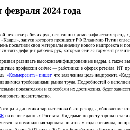
 февраля 2024 года
ой нехватке рабочих рук, негативных демографических трендах,
 «Кадры», запуск которого президент РФ Владимир Путин огла
ень посвятили свои материалы анализу нового нацпроекта и поп
 снизить дефицит рабочих рук, который сейчас тормозит разви
 призван развивать высококвалифицированные кадры, а также в
итные профессии сейчас — работники в сферах ретейла, ИТ, про
дь,
«Коммерсантъ» пишет
, что заявленная цель нацпроекта «К
нившимися требованиями рынка труда. Подробностей о наполне
левыми показателями и способами их достижения, будет зависет
рмировать правительство.
ботицы и динамики зарплат снова бьют рекорды, обновление кот
БК
на основе данных Росстата. Лидерами по росту зарплат стали
месячная номинальная зарплата по итогам года составила, по пр
нальный рост 2022 года к 2021-му. Безработица в России в январ