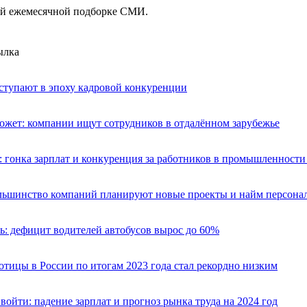
ей ежемесячной подборке СМИ.
ылка
ступают в эпоху кадровой конкуренции
ожет: компании ищут сотрудников в отдалённом зарубежье
: гонка зарплат и конкуренция за работников в промышленност
ольшинство компаний планируют новые проекты и найм персона
: дефицит водителей автобусов вырос до 60%
отицы в России по итогам 2023 года стал рекордно низким
 войти: падение зарплат и прогноз рынка труда на 2024 год