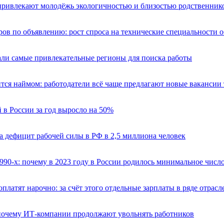
привлекают молодёжь экологичностью и близостью родственник
ов по объявлению: рост спроса на технические специальности 
али самые привлекательные регионы для поиска работы
тся наймом: работодатели всё чаще предлагают новые вакансии
 в России за год выросло на 50%
а дефицит рабочей силы в РФ в 2,5 миллиона человек
990-х: почему в 2023 году в России родилось минимальное число
платят нарочно: за счёт этого отдельные зарплаты в ряде отрас
почему ИТ-компании продолжают увольнять работников