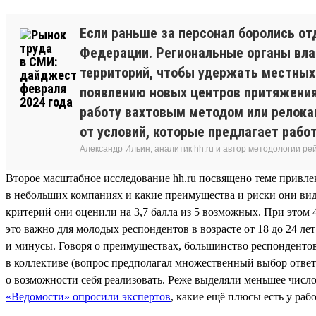
Если раньше за персонал боролись от
Федерации. Региональные органы вла
территорий, чтобы удержать местных 
появлению новых центров притяжения
работу вахтовым методом или релокац
от условий, которые предлагает работ
Александр Ильин, аналитик hh.ru и автор методологии ре
Второе масштабное исследование hh.ru посвящено теме привлек
в небольших компаниях и какие преимущества и риски они видя
критерий они оценили на 3,7 балла из 5 возможных. При это
это важно для молодых респондентов в возрасте от 18 до 24 ле
и минусы. Говоря о преимуществах, большинство респондентов
в коллективе (вопрос предполагал множественный выбор отве
о возможности себя реализовать. Реже выделяли меньшее число
«Ведомости» опросили экспертов
, какие ещё плюсы есть у раб