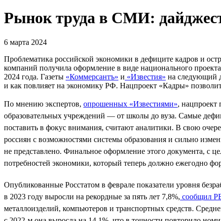
Рынок труда в СМИ: дайджест
6 марта 2024
Проблематика российской экономики в дефиците кадров и остр
компаний получила оформление в виде национального проекта
2024 года. Газеты
«Коммерсантъ»
и
«Известия»
на следующий д
и как повлияет на экономику РФ. Нацпроект «Кадры» позволит
По мнению экспертов,
опрошенных «Известиями»
, нацпроект
образовательных учреждений — от школы до вуза. Самые дефиц
поставить в фокус внимания, считают аналитики. В свою очере
россиян с возможностями системы образования и сильно изме
не представлено. Финальное оформление этого документа, с це
потребностей экономики, который теперь должно ежегодно фо
Опубликованные Росстатом в феврале показатели уровня безра
в 2023 году выросли на рекордные за пять лет 7,8%,
сообщил Р
металлоизделий, компьютеров и транспортных средств. Средне
с 2022-м она выросла на 14,1%, что в точности повторило номи