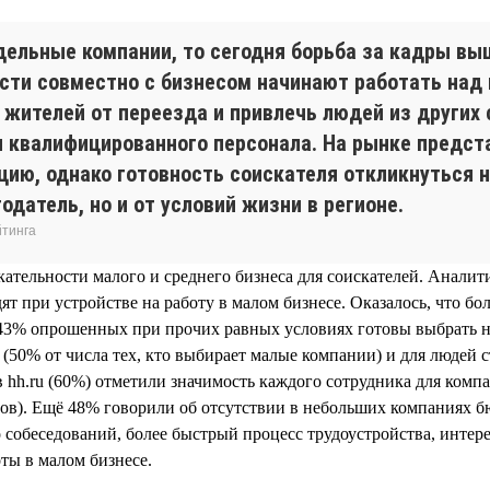
дельные компании, то сегодня борьба за кадры вы
сти совместно с бизнесом начинают работать на
жителей от переезда и привлечь людей из других 
 квалифицированного персонала. На рынке предс
ию, однако готовность соискателя откликнуться н
одатель, но и от условий жизни в регионе.
йтинга
ательности малого и среднего бизнеса для соискателей. Аналит
т при устройстве на работу в малом бизнесе. Оказалось, что б
м 43% опрошенных при прочих равных условиях готовы выбрать 
т (50% от числа тех, кто выбирает малые компании) и для людей 
 hh.ru (60%) отметили значимость каждого сотрудника для комп
тов). Ещё 48% говорили об отсутствии в небольших компаниях 
 собеседований, более быстрый процесс трудоустройства, интер
оты в малом бизнесе.