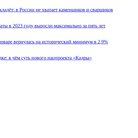
кладёт: в России не хватает каменщиков и сварщиков
аты в 2023 году выросли максимально за пять лет
январе вернулась на исторический минимум в 2,9%
дке: в чём суть нового нацпроекта «Кадры»