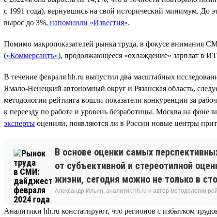
с 1991 года), вернувшись на свой исторический минимум. До эт
вырос до 3%,
напомнили «Известия»
.
Помимо макропоказателей рынка труда, в фокусе внимания СМ
(
«Коммерсантъ»
), продолжающееся «охлаждение» зарплат в ИТ
В течение февраля hh.ru выпустил два масштабных исследова
Ямало-Ненецкий автономный округ и Рязанская область, следуе
методологии рейтинга вошли показатели конкуренции за рабо
к переезду по работе и уровень безработицы. Москва на фоне в
эксперты
оценили, появляются ли в России новые центры прит
В основе оценки самых перспективны
от субъективной и стереотипной оцен
жизни, сегодня можно не только в ст
Александр Ильин, аналитик hh.ru и автор методологии ре
Аналитики hh.ru констатируют, что регионов с избытком трудов