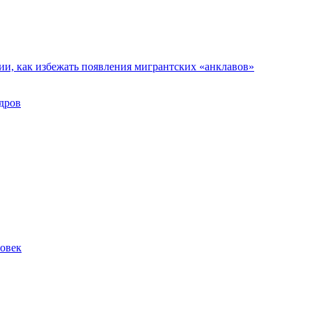
ии, как избежать появления мигрантских «анклавов»
дров
ловек