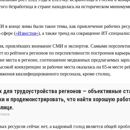
ого безработица в стране находилась на историческом минимуме в
И в конце зимы были такие темы, как привлечение рабочих рес
-сфере (
«Известия»
), а также тренд на сокращение ИТ-специалис
ния, привлёкших внимание СМИ и экспертов. Самыми перспектив
т из рейтинга регионов по перспективности построения карьеры
чие места в регионе, соотношение медианных предлагаемых зарп
ысокой конкуренции за рабочие места оказалась на 65-м месте ре
яжения квалифицированного персонала, кроме столиц.
х для трудоустройства регионов — объективные ст
ки и продемонстрировать, что найти хорошую рабо
олице.
йтинга
ых ресурсов сейчас нет, а кадровый голод является общей пробл