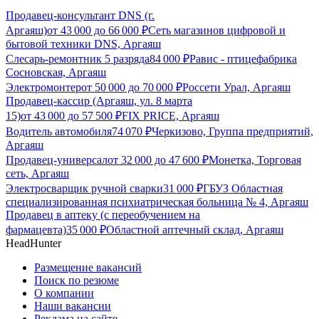
Продавец-консультант DNS (г.
Аргаяш)
от
43 000
до
66 000
₽
Сеть магазинов цифровой и
бытовой техники DNS, Аргаяш
Слесарь-ремонтник 5 разряда
84 000
₽
Равис - птицефабрика
Сосновская, Аргаяш
Электромонтер
от
50 000
до
70 000
₽
Россети Урал, Аргаяш
Продавец-кассир (Аргаяш, ул. 8 марта
15)
от
43 000
до
57 500
₽
FIX PRICE, Аргаяш
Водитель автомобиля
74 070
₽
Черкизово, Группа предприятий,
Аргаяш
Продавец-универсал
от
32 000
до
47 600
₽
Монетка, Торговая
сеть, Аргаяш
Электросварщик ручной сварки
31 000
₽
ГБУЗ Областная
специализированная психиатрическая больница № 4, Аргаяш
Продавец в аптеку (с переобучением на
фармацевта)
35 000
₽
Областной аптечный склад, Аргаяш
HeadHunter
Размещение вакансий
Поиск по резюме
О компании
Наши вакансии
Реклама на сайте