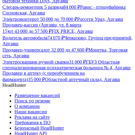
бытовой техники DNS, Аргаяш
Слесарь-ремонтник 5 разряда
84 000
₽
Равис - птицефабрика
Сосновская, Аргаяш
Электромонтер
от
50 000
до
70 000
₽
Россети Урал, Аргаяш
Продавец-кассир (Аргаяш, ул. 8 марта
15)
от
43 000
до
57 500
₽
FIX PRICE, Аргаяш
Водитель автомобиля
74 070
₽
Черкизово, Группа предприятий,
Аргаяш
Продавец-универсал
от
32 000
до
47 600
₽
Монетка, Торговая
сеть, Аргаяш
Электросварщик ручной сварки
31 000
₽
ГБУЗ Областная
специализированная психиатрическая больница № 4, Аргаяш
Продавец в аптеку (с переобучением на
фармацевта)
35 000
₽
Областной аптечный склад, Аргаяш
HeadHunter
Размещение вакансий
Поиск по резюме
О компании
Наши вакансии
Реклама на сайте
Требования к ПО
Безопасный HeadHunter
HeadHunter API