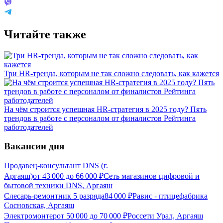
Читайте также
Три HR-тренда, которым не так сложно следовать, как кажется
На чём строится успешная HR-стратегия в 2025 году? Пять
трендов в работе с персоналом от финалистов Рейтинга
работодателей
Вакансии дня
Продавец-консультант DNS (г.
Аргаяш)
от
43 000
до
66 000
₽
Сеть магазинов цифровой и
бытовой техники DNS, Аргаяш
Слесарь-ремонтник 5 разряда
84 000
₽
Равис - птицефабрика
Сосновская, Аргаяш
Электромонтер
от
50 000
до
70 000
₽
Россети Урал, Аргаяш