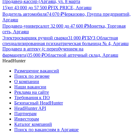
Продавец-кассир (Аргаяш, ул. 8 марта
15)
от
43 000
до
57 500
₽
FIX PRICE, Аргаяш
Водитель автомобиля
74 070
₽
Черкизово, Группа предприятий,
Аргаяш
Продавец-универсал
от
32 000
до
47 600
₽
Монетка, Торговая
сеть, Аргаяш
Электросварщик ручной сварки
31 000
₽
ГБУЗ Областная
специализированная психиатрическая больница № 4, Аргаяш
Продавец в аптеку (с переобучением на
фармацевта)
35 000
₽
Областной аптечный склад, Аргаяш
HeadHunter
Размещение вакансий
Поиск по резюме
О компании
Наши вакансии
Реклама на сайте
Требования к ПО
Безопасный HeadHunter
HeadHunter API
Партнерам
Инвесторам
Каталог компаний
Поиск по вакансиям в Аргаяше