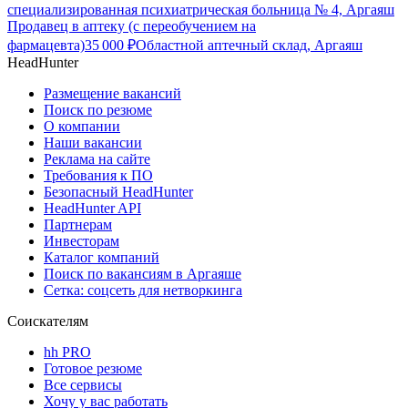
специализированная психиатрическая больница № 4, Аргаяш
Продавец в аптеку (с переобучением на
фармацевта)
35 000
₽
Областной аптечный склад, Аргаяш
HeadHunter
Размещение вакансий
Поиск по резюме
О компании
Наши вакансии
Реклама на сайте
Требования к ПО
Безопасный HeadHunter
HeadHunter API
Партнерам
Инвесторам
Каталог компаний
Поиск по вакансиям в Аргаяше
Сетка: соцсеть для нетворкинга
Соискателям
hh PRO
Готовое резюме
Все сервисы
Хочу у вас работать