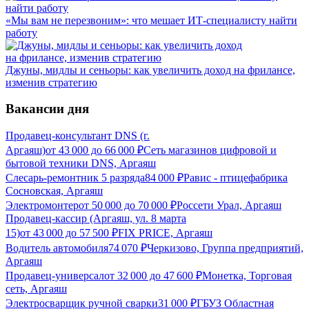
«Мы вам не перезвоним»: что мешает ИТ-специалисту найти
работу
Джуны, мидлы и сеньоры: как увеличить доход на фрилансе,
изменив стратегию
Вакансии дня
Продавец-консультант DNS (г.
Аргаяш)
от
43 000
до
66 000
₽
Сеть магазинов цифровой и
бытовой техники DNS, Аргаяш
Слесарь-ремонтник 5 разряда
84 000
₽
Равис - птицефабрика
Сосновская, Аргаяш
Электромонтер
от
50 000
до
70 000
₽
Россети Урал, Аргаяш
Продавец-кассир (Аргаяш, ул. 8 марта
15)
от
43 000
до
57 500
₽
FIX PRICE, Аргаяш
Водитель автомобиля
74 070
₽
Черкизово, Группа предприятий,
Аргаяш
Продавец-универсал
от
32 000
до
47 600
₽
Монетка, Торговая
сеть, Аргаяш
Электросварщик ручной сварки
31 000
₽
ГБУЗ Областная