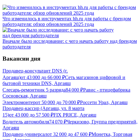
Что изменилось в инструментах hh.ru для работы с брендом
работодателя: обзор обновлений 2025 года
Вначале было исследование: с чего начать работу над брендом
работодателя
Вакансии дня
Продавец-консультант DNS (г.
Аргаяш)
от
43 000
до
66 000
₽
Сеть магазинов цифровой и
бытовой техники DNS, Аргаяш
Слесарь-ремонтник 5 разряда
84 000
₽
Равис - птицефабрика
Сосновская, Аргаяш
Электромонтер
от
50 000
до
70 000
₽
Россети Урал, Аргаяш
Продавец-кассир (Аргаяш, ул. 8 марта
15)
от
43 000
до
57 500
₽
FIX PRICE, Аргаяш
Водитель автомобиля
74 070
₽
Черкизово, Группа предприятий,
Аргаяш
Продавец-универсал
от
32 000
до
47 600
₽
Монетка, Торговая