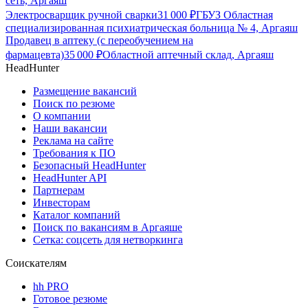
сеть, Аргаяш
Электросварщик ручной сварки
31 000
₽
ГБУЗ Областная
специализированная психиатрическая больница № 4, Аргаяш
Продавец в аптеку (с переобучением на
фармацевта)
35 000
₽
Областной аптечный склад, Аргаяш
HeadHunter
Размещение вакансий
Поиск по резюме
О компании
Наши вакансии
Реклама на сайте
Требования к ПО
Безопасный HeadHunter
HeadHunter API
Партнерам
Инвесторам
Каталог компаний
Поиск по вакансиям в Аргаяше
Сетка: соцсеть для нетворкинга
Соискателям
hh PRO
Готовое резюме