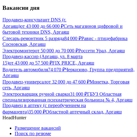
Вакансии дня
Продавец-консультант DNS (г.
Аргаяш)
от
43 000
до
66 000
₽
Сеть магазинов цифровой и
бытовой техники DNS, Аргаяш
Слесарь-ремонтник 5 разряда
84 000
₽
Равис - птицефабрика
Сосновская, Аргаяш
Электромонтер
от
50 000
до
70 000
₽
Россети Урал, Аргаяш
Продавец-кассир (Аргаяш, ул. 8 марта
15)
от
43 000
до
57 500
₽
FIX PRICE, Аргаяш
Водитель автомобиля
74 070
₽
Черкизово, Группа предприятий,
Аргаяш
Продавец-универсал
от
32 000
до
47 600
₽
Монетка, Торговая
сеть, Аргаяш
Электросварщик ручной сварки
31 000
₽
ГБУЗ Областная
специализированная психиатрическая больница № 4, Аргаяш
Продавец в аптеку (с переобучением на
фармацевта)
35 000
₽
Областной аптечный склад, Аргаяш
HeadHunter
Размещение вакансий
Поиск по резюме