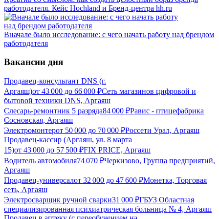
работодателя. Кейс Hochland и Бренд-центра hh.ru
Вначале было исследование: с чего начать работу над брендом
работодателя
Вакансии дня
Продавец-консультант DNS (г.
Аргаяш)
от
43 000
до
66 000
₽
Сеть магазинов цифровой и
бытовой техники DNS, Аргаяш
Слесарь-ремонтник 5 разряда
84 000
₽
Равис - птицефабрика
Сосновская, Аргаяш
Электромонтер
от
50 000
до
70 000
₽
Россети Урал, Аргаяш
Продавец-кассир (Аргаяш, ул. 8 марта
15)
от
43 000
до
57 500
₽
FIX PRICE, Аргаяш
Водитель автомобиля
74 070
₽
Черкизово, Группа предприятий,
Аргаяш
Продавец-универсал
от
32 000
до
47 600
₽
Монетка, Торговая
сеть, Аргаяш
Электросварщик ручной сварки
31 000
₽
ГБУЗ Областная
специализированная психиатрическая больница № 4, Аргаяш
Продавец в аптеку (с переобучением на