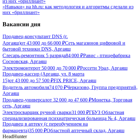
«Навыки» на hh.ru: как методология и алгоритмы сделали из
них «бриллиант»
Вакансии дня
Продавец-консультант DNS (г.
Аргаяш)
от
43 000
до
66 000
₽
Сеть магазинов цифровой и
бытовой техники DNS, Аргаяш
Слесарь-ремонтник 5 разряда
84 000
₽
Равис - птицефабрика
Сосновская, Аргаяш
Электромонтер
от
50 000
до
70 000
₽
Россети Урал, Аргаяш
Продавец-кассир (Аргаяш, ул. 8 марта
15)
от
43 000
до
57 500
₽
FIX PRICE, Аргаяш
Водитель автомобиля
74 070
₽
Черкизово, Группа предприятий,
Аргаяш
Продавец-универсал
от
32 000
до
47 600
₽
Монетка, Торговая
сеть, Аргаяш
Электросварщик ручной сварки
31 000
₽
ГБУЗ Областная
специализированная психиатрическая больница № 4, Аргаяш
Продавец в аптеку (с переобучением на
фармацевта)
35 000
₽
Областной аптечный склад, Аргаяш
HeadHunter