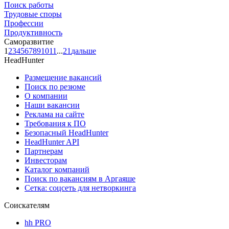
Поиск работы
Трудовые споры
Профессии
Продуктивность
Саморазвитие
1
2
3
4
5
6
7
8
9
10
11
...
21
дальше
HeadHunter
Размещение вакансий
Поиск по резюме
О компании
Наши вакансии
Реклама на сайте
Требования к ПО
Безопасный HeadHunter
HeadHunter API
Партнерам
Инвесторам
Каталог компаний
Поиск по вакансиям в Аргаяше
Сетка: соцсеть для нетворкинга
Соискателям
hh PRO