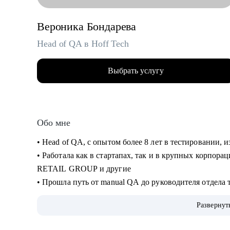
Вероника Бондарева
Head of QA в Hoff Tech
Выбрать услугу
Обо мне
• Head of QA, c опытом более 8 лет в тестировании,
• Работала как в стартапах, так и в крупных корпор
RETAIL GROUP и другие
• Прошла путь от manual QA до руководителя отдела 
• Занималась ручным и автоматизированным тестиров
Развернут
desktop)
• Занимаюсь построением QA процессов и команды, 