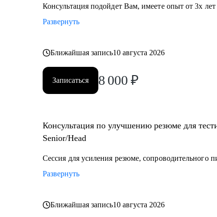
Консультация подойдет Вам, имеете опыт от 3х лет
Кому могу помочь:
Развернуть
• Начинающий / Junior QA
• Middle/Senior QA
• QA Lead
Ближайшая запись
10 августа 2026
8 000
₽
Записаться
Консультация по улучшению резюме для тести
Senior/Head
Сессия для усиления резюме, сопроводительного п
Развернуть
Ближайшая запись
10 августа 2026