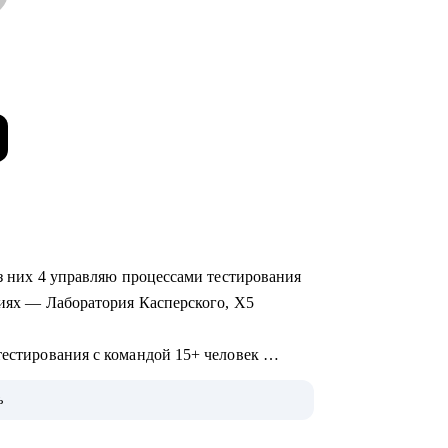
 из них 4 управляю процессами тестирования
ациях — Лаборатория Касперского, X5
тестирования с командой 15+ человек
анием различных продуктов (mobile, web и
ь
развитием и интеграции QA в процесс