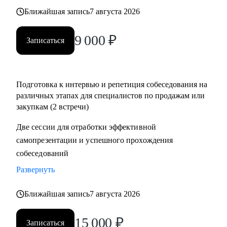
• Помощь в подготовке к прохождению тестирования SHL
Ближайшая запись
7 августа 2026
• Корректировка и продвижение профиля в LinkedIn.
9 000
₽
Записаться
Кому могу помочь:
Начинающим и опытным специалистам в областях:
• продаж и закупок FMCG
Подготовка к интервью и репетиция собеседования на
• B2B продажи и закупки (услуги, товары)
различных этапах для специалистов по продажам или
• маркетплейсы.
закупкам (2 встречи)
Две сессии для отработки эффективной
самопрезентации и успешного прохождения
собеседований
Развернуть
Ближайшая запись
7 августа 2026
15 000
₽
Записаться