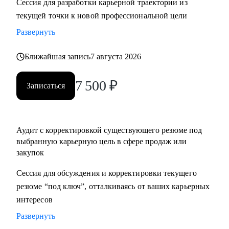
Сессия для разработки карьерной траектории из
нетворкинг для построения карьеры на текущей позиции и
текущей точки к новой профессиональной цели
на внешнем рынке.
Развернуть
• Успешные смены работы моих менти: Авито, Mars,
Henkel, BIC, Royal Canin, Яндекс, Beiersdorf, Danone.
Ближайшая запись
7 августа 2026
С чем помогу:
7 500
₽
Записаться
• Оценка текущего положения и совместный поиск разных
сценариев развития карьеры и компетенций
• Создание детального плана развития в продажах и
Аудит с корректировкой существующего резюме под
закупках, в том числе для перехода в другие сегменты
выбранную карьерную цель в сфере продаж или
• Составление резюме или корректировка существующего
закупок
(это ваша история, поэтому лучше, если автор вы)
• Подготовка к собеседованию на разных этапах (рекрутер,
Сессия для обсуждения и корректировки текущего
внутренний HR, нанимающий менеджер, руководитель
резюме “под ключ”, отталкиваясь от ваших карьерных
компании - разные подходы)
интересов
• Репетиция собеседования по разным этапам, с учетом
Развернуть
специфики собеседника