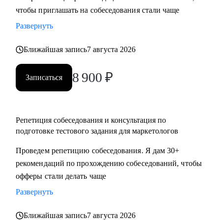
чтобы приглашать на собеседования стали чаще
достижения намеченных целей
• Оценить навыки в маркетинге и дам рекомендации, что и
Развернуть
как следует улучшить
• Отвечу на любые вопросы, связанные с карьерой
Ближайшая запись
7 августа 2026
маркетолога и поиском работы
8 900
₽
Записаться
Кому могу помочь:
Маркетологам и специалистам в отделах маркетинга, если
ты:
Репетиция собеседования и консультация по
• Начинающий в профессии
подготовке тестового задания для маркетологов
• Хочешь выйти на новый этап карьеры
Проведем репетицию собеседования. Я дам 30+
• Планируешь сменить роль или профиль
рекомендаций по прохождению собеседований, чтобы
• Стремишься стать руководителем
офферы стали делать чаще
• Хочешь быть полностью уверен в своём резюме и
коммуникациях
Развернуть
Ближайшая запись
7 августа 2026