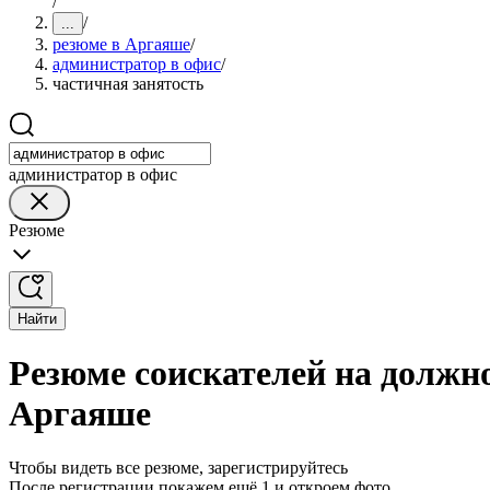
/
/
...
резюме в Аргаяше
/
администратор в офис
/
частичная занятость
администратор в офис
Резюме
Найти
Резюме соискателей на должно
Аргаяше
Чтобы видеть все резюме, зарегистрируйтесь
После регистрации покажем ещё 1 и откроем фото