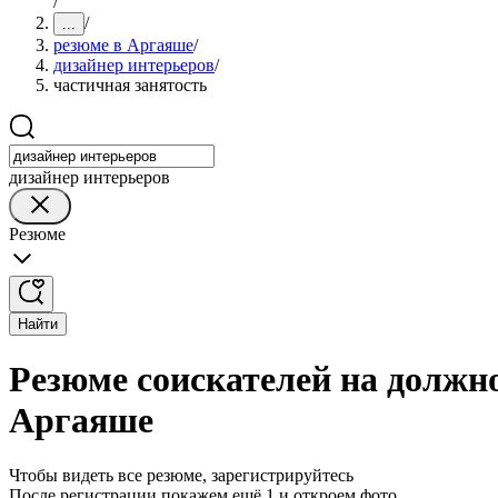
/
/
...
резюме в Аргаяше
/
дизайнер интерьеров
/
частичная занятость
дизайнер интерьеров
Резюме
Найти
Резюме соискателей на должно
Аргаяше
Чтобы видеть все резюме, зарегистрируйтесь
После регистрации покажем ещё 1 и откроем фото