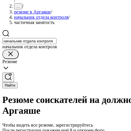
/
/
...
резюме в Аргаяше
/
начальник отдела контроля
/
частичная занятость
начальник отдела контроля
Резюме
Найти
Резюме соискателей на должн
Аргаяше
Чтобы видеть все резюме, зарегистрируйтесь
После регистрации покажем ещё 8 и откроем фото