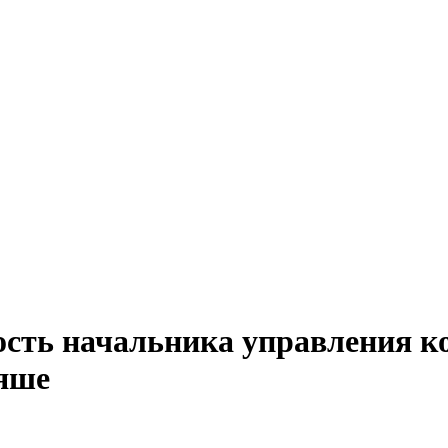
ость начальника управления ко
аяше