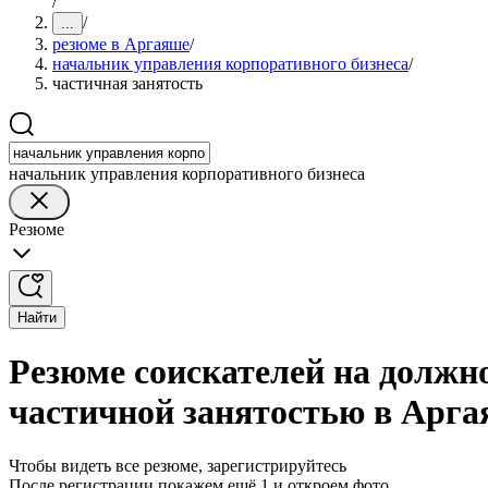
/
/
...
резюме в Аргаяше
/
начальник управления корпоративного бизнеса
/
частичная занятость
начальник управления корпоративного бизнеса
Резюме
Найти
Резюме соискателей на должн
частичной занятостью в Арг
Чтобы видеть все резюме, зарегистрируйтесь
После регистрации покажем ещё 1 и откроем фото