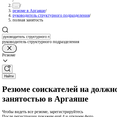
/
/
...
резюме в Аргаяше
/
руководитель структурного подразделения
/
полная занятость
руководитель структурного подразделения
Резюме
Найти
Резюме соискателей на должно
занятостью в Аргаяше
Чтобы видеть все резюме, зарегистрируйтесь
После регистрации покажем ещё 4 и откроем фото