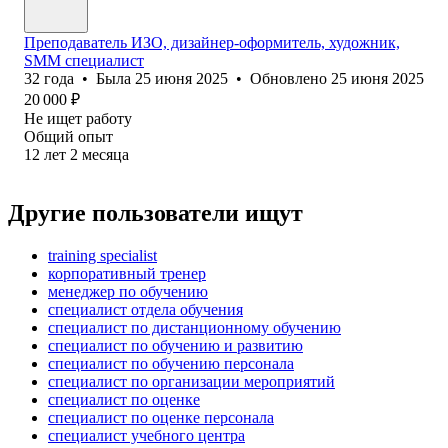
Преподаватель ИЗО, дизайнер-оформитель, художник,
SMM специалист
32
года
•
Была
25 июня 2025
•
Обновлено
25 июня 2025
20 000
₽
Не ищет работу
Общий опыт
12
лет
2
месяца
Другие пользователи ищут
training specialist
корпоративный тренер
менеджер по обучению
специалист отдела обучения
специалист по дистанционному обучению
специалист по обучению и развитию
специалист по обучению персонала
специалист по организации мероприятий
специалист по оценке
специалист по оценке персонала
специалист учебного центра