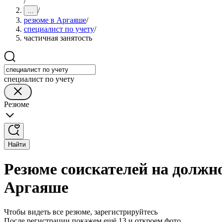
/
/
...
резюме в Аргаяше
/
специалист по учету
/
частичная занятость
специалист по учету
Резюме
Найти
Резюме соискателей на должно
Аргаяше
Чтобы видеть все резюме, зарегистрируйтесь
После регистрации покажем ещё 13 и откроем фото