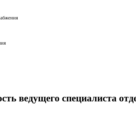
набжения
ния
ость ведущего специалиста отд