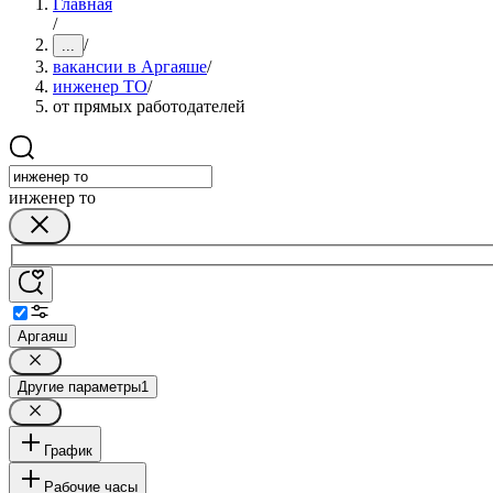
Главная
/
/
...
вакансии в Аргаяше
/
инженер ТО
/
от прямых работодателей
инженер то
Аргаяш
Другие параметры
1
График
Рабочие часы