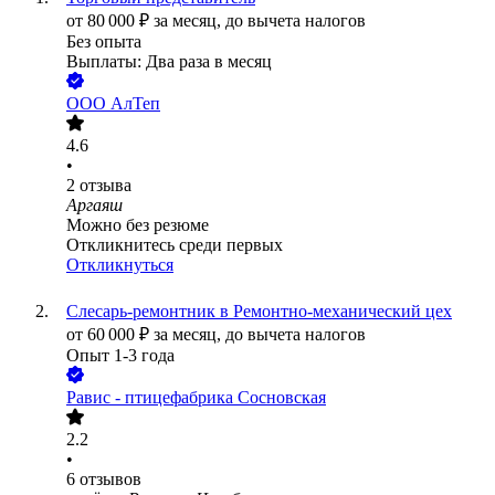
от
80 000
₽
за месяц,
до вычета налогов
Без опыта
Выплаты: Два раза в месяц
ООО
АлТеп
4.6
•
2
отзыва
Аргаяш
Можно без резюме
Откликнитесь среди первых
Откликнуться
Слесарь-ремонтник в Ремонтно-механический цех
от
60 000
₽
за месяц,
до вычета налогов
Опыт 1-3 года
Равис - птицефабрика Сосновская
2.2
•
6
отзывов