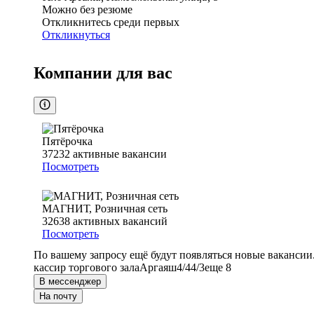
Можно без резюме
Откликнитесь среди первых
Откликнуться
Компании для вас
Пятёрочка
37232
активные вакансии
Посмотреть
МАГНИТ, Розничная сеть
32638
активных вакансий
Посмотреть
По вашему запросу ещё будут появляться новые вакансии
кассир торгового зала
Аргаяш
4/4
4/3
еще 8
В мессенджер
На почту