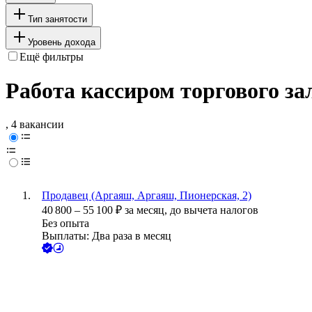
Тип занятости
Уровень дохода
Ещё фильтры
Работа кассиром торгового з
, 4 вакансии
Продавец (Аргаяш, Аргаяш, Пионерская, 2)
40 800
–
55 100
₽
за месяц,
до вычета налогов
Без опыта
Выплаты: Два раза в месяц