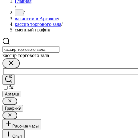
Главная
/
/
...
вакансии в Аргаяше
/
кассир торгового зала
/
сменный график
кассир торгового зала
Аргаяш
График
9
Рабочие часы
Опыт