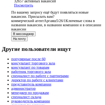
32657
активных вакансий
Посмотреть
По вашему запросу ещё будут появляться новые
вакансии. Присылать вам?
коммерческий агент
Аргаяш
5/2
6/1
Ключевые слова в
названии вакансии, в названии компании и в описании
вакансии
В мессенджер
На почту
Другие пользователи ищут
популярные после 60
консультант торгового зала
консультант по товарам
работник торгового зала
специалист по работе с партнерами
директор по работе с клиентами
представитель компании
администратор
менеджер по продажам
специалист склада
руководитель компании