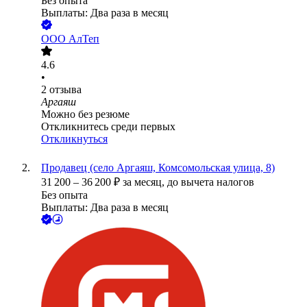
Без опыта
Выплаты: Два раза в месяц
ООО
АлТеп
4.6
•
2
отзыва
Аргаяш
Можно без резюме
Откликнитесь среди первых
Откликнуться
Продавец (село Аргаяш, Комсомольская улица, 8)
31 200
–
36 200
₽
за месяц,
до вычета налогов
Без опыта
Выплаты: Два раза в месяц