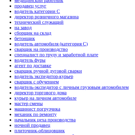
медицинский работник
продавец услуг
водитель категории C
директор розничного магазина
технический служащий
на завод
сборщик на склад
бетонщик
водитель автомобиля (категория C)
сварщик на производство
специалист по труду и заработной плате
водитель фуры
агент по доставке
сварщик ручной дуговой сварки
водитель экспедитор-курьер
сварщик с обучением
водитель-экспедитор с личным грузовым автомобилем
директор торгового дома
курьер на личном автомобиле
мастер смены
машинист погрузчика
механик по ремонту
начальник цеха производства
ночной продавец
плиточник-облицовщик