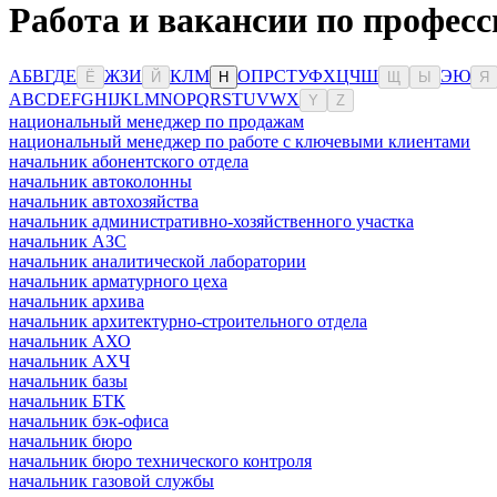
Работа и вакансии по профес
А
Б
В
Г
Д
Е
Ж
З
И
К
Л
М
О
П
Р
С
Т
У
Ф
Х
Ц
Ч
Ш
Э
Ю
Ё
Й
Н
Щ
Ы
Я
A
B
C
D
E
F
G
H
I
J
K
L
M
N
O
P
Q
R
S
T
U
V
W
X
Y
Z
национальный менеджер по продажам
национальный менеджер по работе с ключевыми клиентами
начальник абонентского отдела
начальник автоколонны
начальник автохозяйства
начальник административно-хозяйственного участка
начальник АЗС
начальник аналитической лаборатории
начальник арматурного цеха
начальник архива
начальник архитектурно-строительного отдела
начальник АХО
начальник АХЧ
начальник базы
начальник БТК
начальник бэк-офиса
начальник бюро
начальник бюро технического контроля
начальник газовой службы