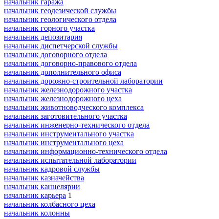
начальник гаража
начальник геодезической службы
начальник геологического отдела
начальник горного участка
начальник депозитария
начальник диспетчерской службы
начальник договорного отдела
начальник договорно-правового отдела
начальник дополнительного офиса
начальник дорожно-строительной лаборатории
начальник железнодорожного участка
начальник железнодорожного цеха
начальник животноводческого комплекса
начальник заготовительного участка
начальник инженерно-технического отдела
начальник инструментального участка
начальник инструментального цеха
начальник информационно-технического отдела
начальник испытательной лаборатории
начальник кадровой службы
начальник казначейства
начальник канцелярии
начальник карьера
1
начальник колбасного цеха
начальник колонны