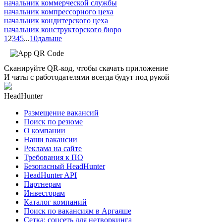
начальник коммерческой службы
начальник компрессорного цеха
начальник кондитерского цеха
начальник конструкторского бюро
1
2
3
4
5
...
10
дальше
Сканируйте QR-код, чтобы скачать приложение
И чаты с работодателями всегда будут под рукой
HeadHunter
Размещение вакансий
Поиск по резюме
О компании
Наши вакансии
Реклама на сайте
Требования к ПО
Безопасный HeadHunter
HeadHunter API
Партнерам
Инвесторам
Каталог компаний
Поиск по вакансиям в Аргаяше
Сетка: соцсеть для нетворкинга