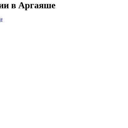
сии в Аргаяше
#