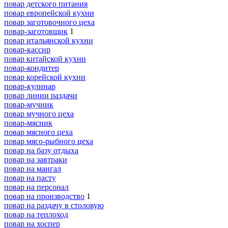
повар детского питания
повар европейской кухни
повар заготовочного цеха
повар-заготовщик
1
повар итальянской кухни
повар-кассир
повар китайской кухни
повар-кондитер
повар корейской кухни
повар-кулинар
повар линии раздачи
повар-мучник
повар мучного цеха
повар-мясник
повар мясного цеха
повар мясо-рыбного цеха
повар на базу отдыха
повар на завтраки
повар на мангал
повар на пасту
повар на персонал
повар на производство
1
повар на раздачу в столовую
повар на теплоход
повар на хоспер