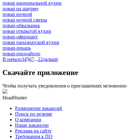
повар национальной кухни
повар на шаурму
повар ночной
повар ночной смены
повар-обвальщик
повар открытой кухни
повар-официант
повар паназиатской кухни
повар-пекарь
повар-пиццайоло
В начало
3
4
5
6
7
...
22
дальше
Скачайте приложение
Чтобы получать уведомления о приглашениях мгновенно
HeadHunter
Размещение вакансий
Поиск по резюме
О компании
Наши вакансии
Реклама на сайте
Требования к ПО