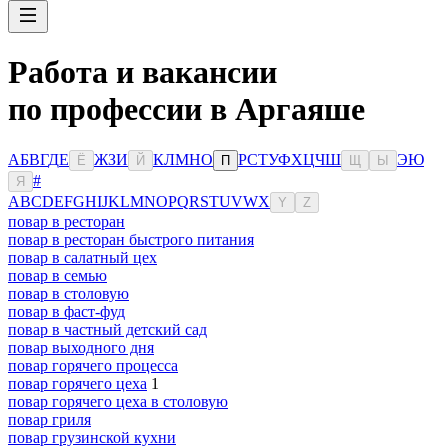
Работа и вакансии
по профессии в Аргаяше
А
Б
В
Г
Д
Е
Ж
З
И
К
Л
М
Н
О
Р
С
Т
У
Ф
Х
Ц
Ч
Ш
Э
Ю
Ё
Й
П
Щ
Ы
#
Я
A
B
C
D
E
F
G
H
I
J
K
L
M
N
O
P
Q
R
S
T
U
V
W
X
Y
Z
повар в ресторан
повар в ресторан быстрого питания
повар в салатный цех
повар в семью
повар в столовую
повар в фаст-фуд
повар в частный детский сад
повар выходного дня
повар горячего процесса
повар горячего цеха
1
повар горячего цеха в столовую
повар гриля
повар грузинской кухни