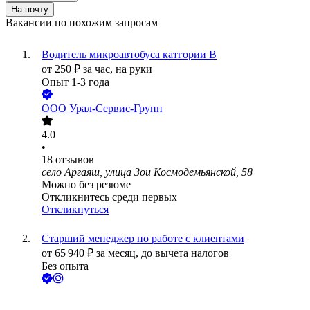
На почту
Вакансии по похожим запросам
Водитель микроавтобуса катгории В
от
250
₽
за час,
на руки
Опыт 1-3 года
ООО
Урал-Сервис-Групп
4.0
•
18
отзывов
село Аргаяш, улица Зои Космодемьянской, 58
Можно без резюме
Откликнитесь среди первых
Откликнуться
Старший менеджер по работе с клиентами
от
65 940
₽
за месяц,
до вычета налогов
Без опыта