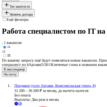
Тип занятости
Уровень дохода
Ещё фильтры
Работа специалистом по IT н
, 1 вакансия
По вашему запросу ещё будут появляться новые вакансии. При
специалист по it
Аргаяш
5/2
6/1
Ключевые слова в названии вакан
В мессенджер
На почту
Продавец (село Аргаяш, Комсомольская улица, 8)
31 200
–
36 200
₽
за месяц,
до вычета налогов
Без опыта
Выплаты: Два раза в месяц