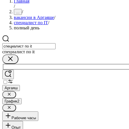
Главная
/
/
...
вакансии в Аргаяше
/
специалист по IT
/
полный день
специалист по it
Аргаяш
График
2
Рабочие часы
Опыт