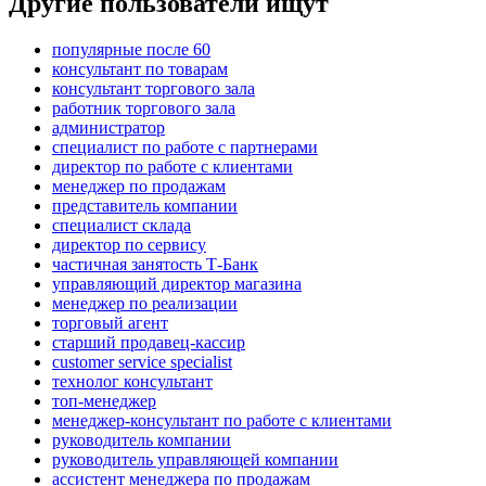
Другие пользователи ищут
популярные после 60
консультант по товарам
консультант торгового зала
работник торгового зала
администратор
специалист по работе с партнерами
директор по работе с клиентами
менеджер по продажам
представитель компании
специалист склада
директор по сервису
частичная занятость Т-Банк
управляющий директор магазина
менеджер по реализации
торговый агент
старший продавец-кассир
customer service specialist
технолог консультант
топ-менеджер
менеджер-консультант по работе с клиентами
руководитель компании
руководитель управляющей компании
ассистент менеджера по продажам