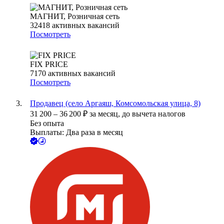
МАГНИТ, Розничная сеть
32418
активных вакансий
Посмотреть
FIX PRICE
7170
активных вакансий
Посмотреть
Продавец (село Аргаяш, Комсомольская улица, 8)
31 200
–
36 200
₽
за месяц,
до вычета налогов
Без опыта
Выплаты: Два раза в месяц