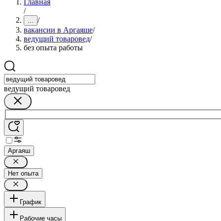
Главная
/
/
...
вакансии в Аргаяше
/
ведущий товаровед
/
без опыта работы
ведущий товаровед
Аргаяш
Нет опыта
График
Рабочие часы