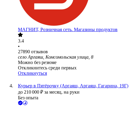
МАГНИТ, Розничная сеть. Магазины продуктов
3.4
•
27890
отзывов
село Аргаяш, Комсомольская улица, 8
Можно без резюме
Откликнитесь среди первых
Откликнуться
Курьер в Пятёрочку (Аргаяш, Аргаяш, Гагарина, 19Г)
до
210 000
₽
за месяц,
на руки
Без опыта