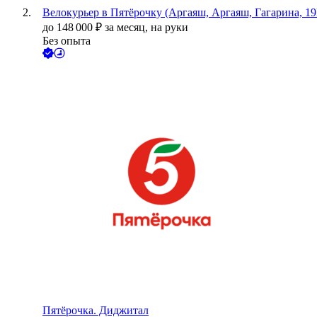
Велокурьер в Пятёрочку (Аргаяш, Аргаяш, Гагарина, 19
до
148 000
₽
за месяц,
на руки
Без опыта
Пятёрочка. Диджитал