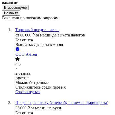
вакансии
В мессенджер
На почту
Вакансии по похожим запросам
Торговый представитель
от
80 000
₽
за месяц,
до вычета налогов
Без опыта
Выплаты: Два раза в месяц
ООО
АлТеп
4.6
•
2
отзыва
Аргаяш
Можно без резюме
Откликнитесь среди первых
Откликнуться
Продавец в аптеку (с переобучением на фармацевта)
35 000
₽
за месяц,
на руки
Без опыта