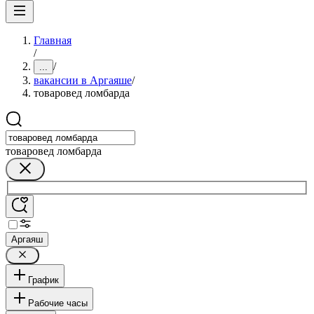
Главная
/
/
...
вакансии в Аргаяше
/
товаровед ломбарда
товаровед ломбарда
Аргаяш
График
Рабочие часы