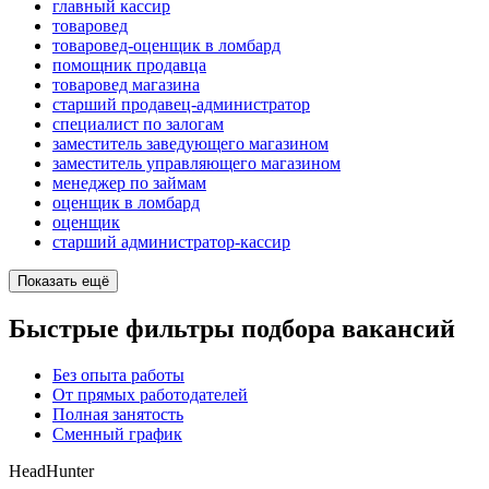
главный кассир
товаровед
товаровед-оценщик в ломбард
помощник продавца
товаровед магазина
старший продавец-администратор
специалист по залогам
заместитель заведующего магазином
заместитель управляющего магазином
менеджер по займам
оценщик в ломбард
оценщик
старший администратор-кассир
Показать ещё
Быстрые фильтры подбора вакансий
Без опыта работы
От прямых работодателей
Полная занятость
Сменный график
HeadHunter