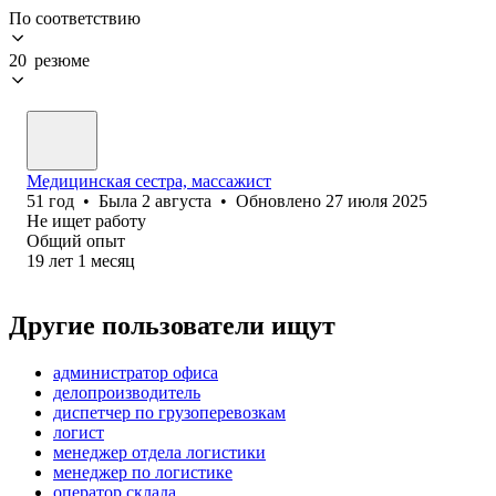
По соответствию
20 резюме
Медицинская сестра, массажист
51
год
•
Была
2 августа
•
Обновлено
27 июля 2025
Не ищет работу
Общий опыт
19
лет
1
месяц
Другие пользователи ищут
администратор офиса
делопроизводитель
диспетчер по грузоперевозкам
логист
менеджер отдела логистики
менеджер по логистике
оператор склада